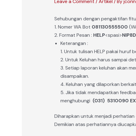
Leave a Comment
/
Artikel
/ By
jconn
Sehubungan dengan pengaktifan fitur 
1. Nomer WA Bot
081130555500
(Wa
2. Format Pesan :
HELP
<spasi>
NIP8D
Keterangan :
1. Untuk tulisan HELP pakai huruf 
2. Untuk Keluhan harus sampai de
3. Setiap laporan keluhan akan 
disampaikan.
4. Keluhan yang dilaporkan berkai
5. Jika tidak mendapatkan feedba
menghubungi
(031) 5310090 EX
Diharapkan untuk menjadi perhatian 
Demikian atas perhatiannya diucapka