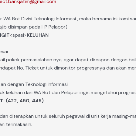
ect.bankjatim@gmail.com
WA Bot Divisi Teknologi Informasi , maka bersama ini kami sam
jib disimpan pada HP Pelapor)
IGIT
<spasi>
KELUHAN
besar
tail pokok permasalahan nya, agar dapat direspon dengan bai
mendapat No. Ticket untuk dimonitor progressnya dan akan m
tan dengan Teknologi Informasi
ck keluhan dari WA Bot dan Pelapor ingin mengetahui progres
T: (422, 450, 445)
.
dan diterapkan untuk seluruh pegawai di unit kerja masing-ma
n terimakasih.