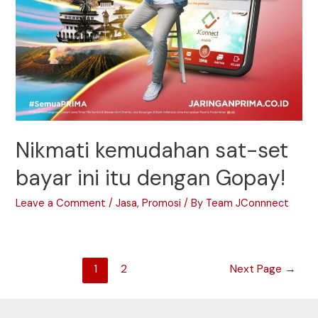
Nikmati kemudahan sat-set
bayar ini itu dengan Gopay!
Leave a Comment
/
Jasa
,
Promosi
/ By
Team JConnnect
Posts
1
2
Next Page
→
navigation