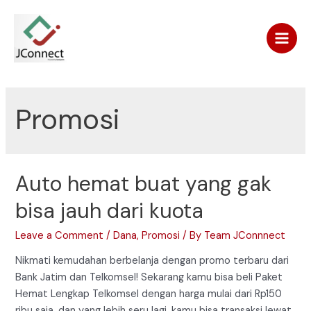
Skip
to
content
Main
Men
Promosi
Auto hemat buat yang gak
bisa jauh dari kuota
Leave a Comment
/
Dana
,
Promosi
/ By
Team JConnnect
Nikmati kemudahan berbelanja dengan promo terbaru dari
Bank Jatim dan Telkomsel! Sekarang kamu bisa beli Paket
Hemat Lengkap Telkomsel dengan harga mulai dari Rp150
ribu saja, dan yang lebih seru lagi, kamu bisa transaksi lewat