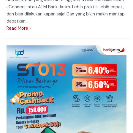
JConnect atau ATM Bank Jatim. Lebih praktis, lebih cepat,
dan bisa dilakukan kapan saja! Dan yang bikin makin mantap,
dapatkan …
Auto
Read More »
hemat
buat
yang
gak
bisa
jauh
dari
kuota